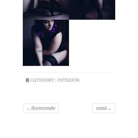
CATEGORY :
INTERIOR
←
florescendo
romã
→